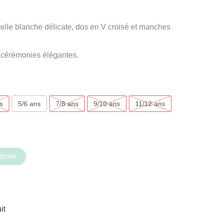
elle blanche délicate, dos en V croisé et manches
 cérémonies élégantes.
s
5/6 ans
7/8 ans
9/10 ans
11/12 ans
anier
it