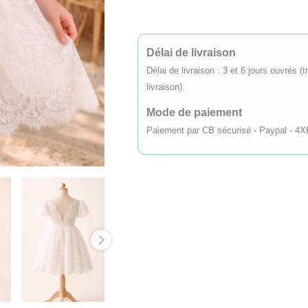
-
dentelle
délicate
Délai de livraison
&
Délai de livraison : 3 et 6 jours ouvrés 
livraison).
dos
croisé
Mode de paiement
Paiement par CB sécurisé - Paypal - 4X