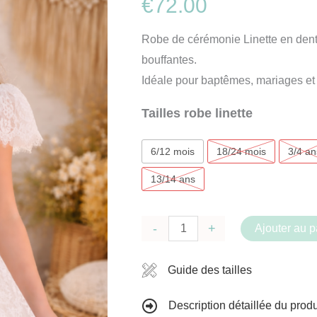
€
72.00
Robe de cérémonie Linette en dent
bouffantes.
Idéale pour baptêmes, mariages et
Tailles robe linette
6/12 mois
18/24 mois
3/4 an
13/14 ans
quantité
-
+
Ajouter au p
de
Robe
Guide des tailles
cérémonie
Description détaillée du produ
Linette