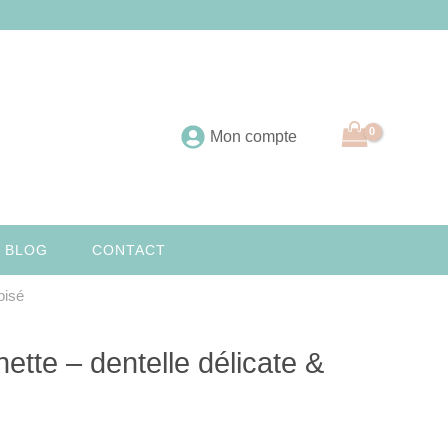
Mon compte
 BLOG
CONTACT
oisé
tte – dentelle délicate &