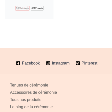
a
18/24 mois
6/12 mois
plusieurs
variations.
Les
options
peuvent
être
choisies
Facebook
Instagram
Pinterest
sur
la
page
Tenues de cérémonie
du
Accessoires de cérémonie
produit
Tous nos produits
Le blog de la cérémonie