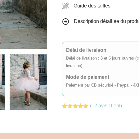
Robe
Guide des tailles
de
Description détaillée du produ
cérémonie
cortège
fille
-
Délai de livraison
Zoé
Délai de livraison : 3 et 6 jours ouvrés 
livraison).
à
manches
Mode de paiement
longues
Paiement par CB sécurisé - Paypal - 4X
rose
-
(
12
avis client)
6
Noté
12
4.83
sur 5
mois
basé sur
notations
à
client