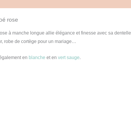
14
vis (12)
ans
Zoé rose
ose à manche longue allie élégance et finesse avec sa dentelle
r, robe de cortège pour un mariage…
e également en
blanche
et en
vert sauge
.