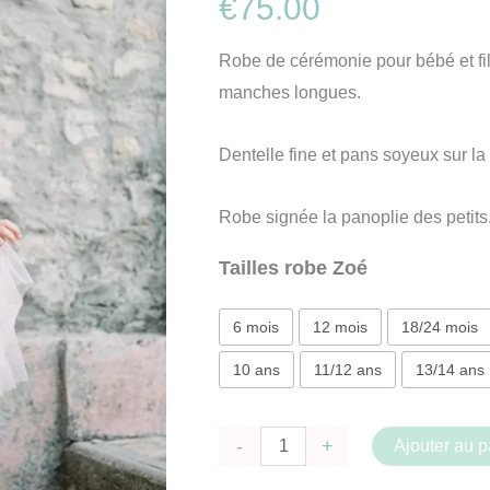
€
75.00
Robe de cérémonie pour bébé et fil
manches longues.
Dentelle fine et pans soyeux sur la
Robe signée la panoplie des petits
Tailles robe Zoé
6 mois
12 mois
18/24 mois
10 ans
11/12 ans
13/14 ans
quantité
-
+
Ajouter au p
de