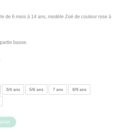
le de 6 mois à 14 ans, modèle Zoé de couleur rose à
 partie basse.
.
3/4 ans
5/6 ans
7 ans
8/9 ans
anier