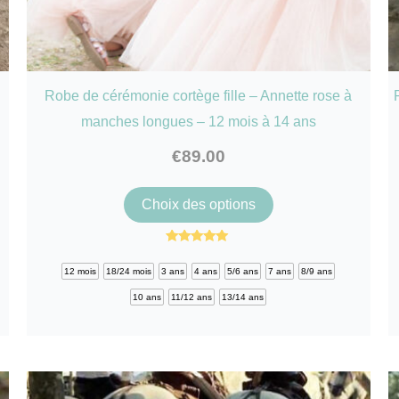
Robe de cérémonie cortège fille – Annette rose à
manches longues – 12 mois à 14 ans
€
89.00
Ce
Choix des options
produit
a
Note
5.00
plusieurs
12 mois
18/24 mois
3 ans
4 ans
5/6 ans
7 ans
8/9 ans
sur 5
variations.
10 ans
11/12 ans
13/14 ans
Les
options
peuvent
être