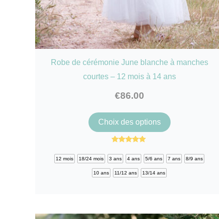
Robe de cérémonie June blanche à manches
courtes – 12 mois à 14 ans
€
86.00
Ce
Choix des options
produit
a
Note
4.92
plusieurs
12 mois
18/24 mois
3 ans
4 ans
5/6 ans
7 ans
8/9 ans
sur 5
variations.
10 ans
11/12 ans
13/14 ans
Les
options
peuvent