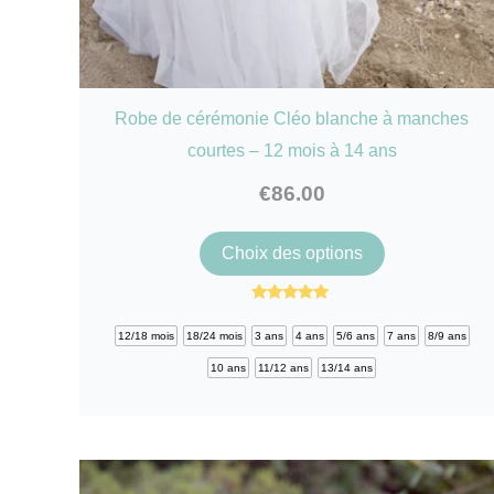
Robe de cérémonie Cléo blanche à manches
courtes – 12 mois à 14 ans
€
86.00
Ce
Choix des options
produit
a
Note
5.00
plusieurs
12/18 mois
18/24 mois
3 ans
4 ans
5/6 ans
7 ans
8/9 ans
sur 5
variations.
10 ans
11/12 ans
13/14 ans
Les
options
peuvent
être