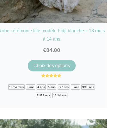
Robe cérémonie fille modèle Fidji blanche – 18 mois
à 14 ans
€
84.00
Ce
Choix des options
produit
a
Note
4.85
plusieurs
18/24 mois
3 ans
4 ans
5 ans
6/7 ans
8 ans
9/10 ans
sur 5
variations.
11/12 ans
13/14 ans
Les
options
peuvent
être