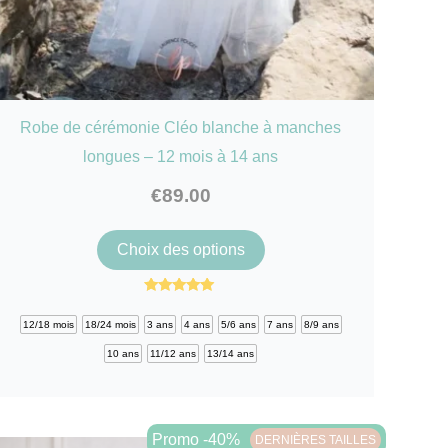
Robe de cérémonie Cléo blanche à manches
longues – 12 mois à 14 ans
€
89.00
Ce
Choix des options
produit
a
Note
4.86
plusieurs
12/18 mois
18/24 mois
3 ans
4 ans
5/6 ans
7 ans
8/9 ans
sur 5
variations.
10 ans
11/12 ans
13/14 ans
Les
options
peuvent
Promo -40%