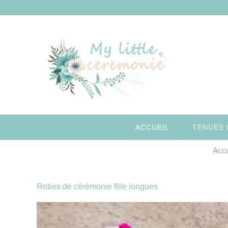
Aller
au
contenu
ACCUEIL
TENUES 
Accu
Robes de cérémonie fille longues