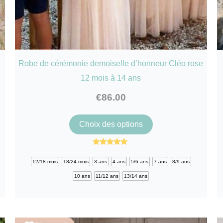
Robe de cérémonie demoiselle d’honneur Cléo rose
12 mois à 14 ans
€
86.00
Ce
Choix des options
produit
a
Note
5.00
plusieurs
12/18 mois
18/24 mois
3 ans
4 ans
5/6 ans
7 ans
8/9 ans
sur 5
variations.
10 ans
11/12 ans
13/14 ans
Les
options
peuvent