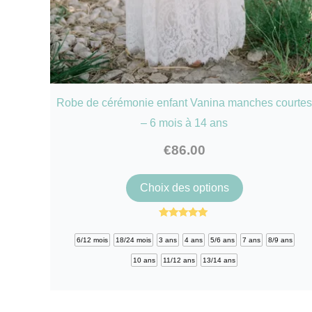
Robe de cérémonie enfant Vanina manches courte
– 6 mois à 14 ans
€
86.00
Ce
Choix des options
produit
a
Note
4.96
plusieurs
6/12 mois
18/24 mois
3 ans
4 ans
5/6 ans
7 ans
8/9 ans
sur 5
variations.
10 ans
11/12 ans
13/14 ans
Les
options