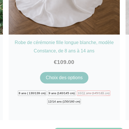
s
Robe de cérémonie fille longue blanche, modèle
Constance, de 8 ans à 14 ans
€
109.00
Ce
Choix des options
produit
a
8 ans ( 130/139 cm)
9 ans (140/145 cm)
10/11 ans (145/149 cm)
plusieurs
12/14 ans (150/160 cm)
variations.
Les
options