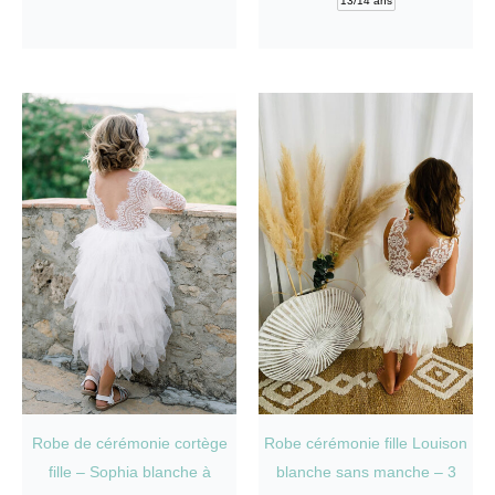
13/14 ans
peuve
être
être
choisies
chois
sur
sur
la
la
page
page
du
du
produit
produi
Robe de cérémonie cortège
Robe cérémonie fille Louison
fille – Sophia blanche à
blanche sans manche – 3