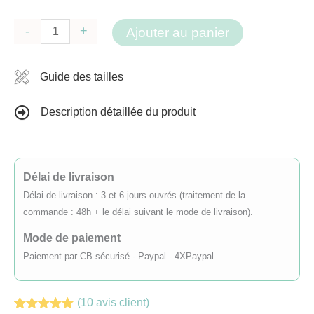
quantité
-
+
Ajouter au panier
de
Robe
Guide des tailles
de
cérémonie
Description détaillée du produit
Zoé
Terracotta
sans
Délai de livraison
manche
Délai de livraison : 3 et 6 jours ouvrés (traitement de la
-
commande : 48h + le délai suivant le mode de livraison).
6
Mode de paiement
mois
Paiement par CB sécurisé - Paypal - 4XPaypal.
à
14
(
10
avis client)
ans