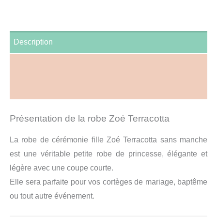
Noté
10
5.00
sur 5 basé
sur
notations
client
Description
Informations complémentaires
Avis (10)
Présentation de la robe Zoé Terracotta
La robe de cérémonie fille Zoé Terracotta sans manche
est une véritable petite robe de princesse, élégante et
légère avec une coupe courte.
Elle sera parfaite pour vos cortèges de mariage, baptême
ou tout autre événement.