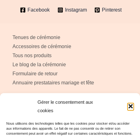
page
du
Facebook
Instagram
Pinterest
du
produi
produit
Tenues de cérémonie
Accessoires de cérémonie
Tous nos produits
Le blog de la cérémonie
Formulaire de retour
Annuaire prestataires mariage et fête
Gérer le consentement aux
A propos de My little ceremonie
cookies
Conditions générales de vente
Nous utilisons des technologies telles que les cookies pour stocker et/ou accéder
Livraison et retour – My little cérémonie
aux informations des appareils. Le fait de ne pas consentir ou de retirer son
consentement peut avoir un effet négatif sur certaines caractéristiques et fonctions.
Politique de cookies (UE)