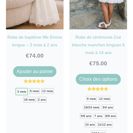
Robe de baptême fille Emma
Robe de cérémonie Zoé
longue – 3 mois à 2 ans
blanche manches longues 6
mois à 14 ans
€
74.00
€
75.00
Ce
Ajouter au panier
Ce
produit
Choix des options
produi
a
Note
5.00
6 mois
12 mois
3 mois
a
plusieurs
sur 5
Note
5.00
6 mois
12 mois
18 mois
2 ans
plusi
variations.
sur 5
18/24 mois
3/4 ans
variat
Les
5/6 ans
7 ans
8/9 ans
Les
options
10 ans
11/12 ans
optio
peuvent