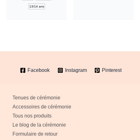
options
être
13/14 ans
peuvent
chois
être
sur
choisies
la
sur
page
la
du
page
produi
du
Facebook
Instagram
Pinterest
produit
Tenues de cérémonie
Accessoires de cérémonie
Tous nos produits
Le blog de la cérémonie
Formulaire de retour