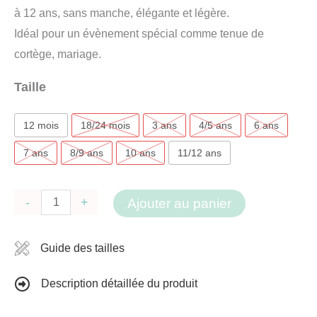
à 12 ans, sans manche, élégante et légère.
Idéal pour un évènement spécial comme tenue de
cortège, mariage.
Taille
12 mois
18/24 mois
3 ans
4/5 ans
6 ans
7 ans
8/9 ans
10 ans
11/12 ans
quantité
-
+
Ajouter au panier
de
Robe
Guide des tailles
de
cérémonie
Description détaillée du produit
fille