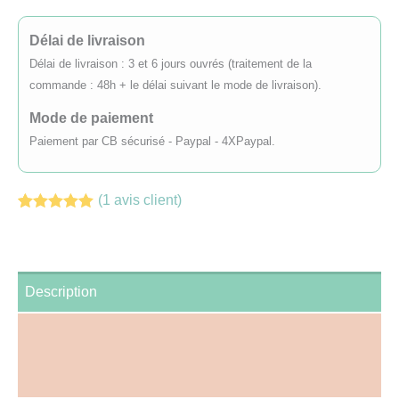
Ambre
nude
Délai de livraison
sans
Délai de livraison : 3 et 6 jours ouvrés (traitement de la
manche
commande : 48h + le délai suivant le mode de livraison).
Mode de paiement
Paiement par CB sécurisé - Paypal - 4XPaypal.
(
1
avis client)
Noté
1
5.00
sur 5 basé
sur
notation
client
Description
Informations complémentaires
Avis (1)