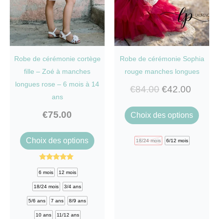
Robe de cérémonie cortège
Robe de cérémonie Sophia
fille – Zoé à manches
rouge manches longues
longues rose – 6 mois à 14
€
84.00
€
42.00
ans
Ce
€
75.00
Choix des options
produi
Ce
a
Choix des options
18/24 mois
6/12 mois
produit
plusi
a
variat
Note
4.83
6 mois
12 mois
plusieurs
sur 5
Les
18/24 mois
3/4 ans
variations.
optio
5/6 ans
7 ans
8/9 ans
Les
peuve
10 ans
11/12 ans