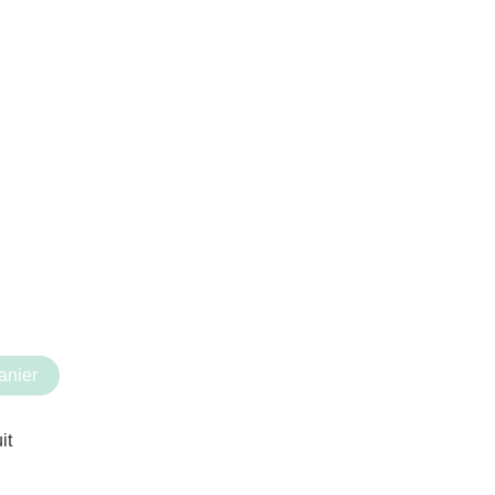
anier
it