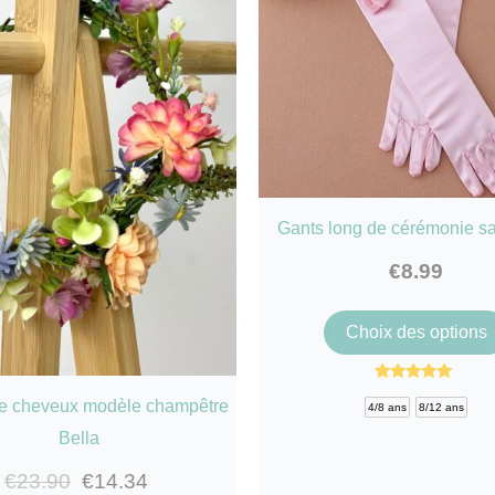
Gants long de cérémonie sa
€
8.99
Choix des options
Note
e cheveux modèle champêtre
5.00
4/8 ans
8/12 ans
sur 5
Bella
€
23.90
€
14.34