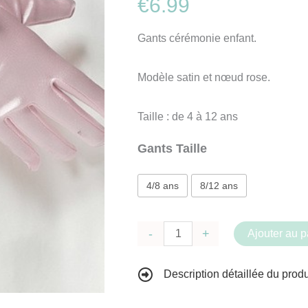
€
6.99
Gants cérémonie enfant.
Modèle satin et nœud rose.
Taille : de 4 à 12 ans
Gants Taille
4/8 ans
8/12 ans
quantité
-
+
Ajouter au p
de
Gants
Description détaillée du produ
de