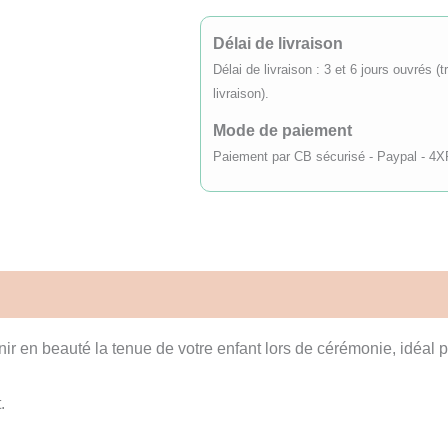
cérémonie
satin
Délai de livraison
et
Délai de livraison : 3 et 6 jours ouvrés 
nœud
livraison).
rose
Mode de paiement
4/12
Paiement par CB sécurisé - Paypal - 4X
ans
vis (0)
nir en beauté la tenue de votre enfant lors de cérémonie, idéal
.