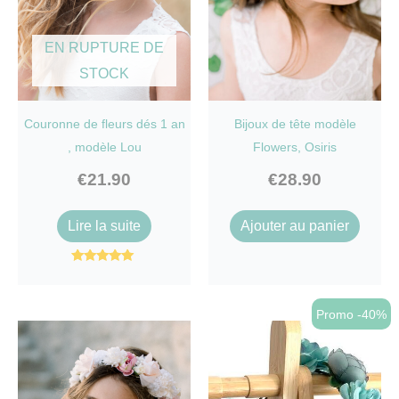
EN RUPTURE DE
STOCK
Couronne de fleurs dés 1 an
Bijoux de tête modèle
, modèle Lou
Flowers, Osiris
€
21.90
€
28.90
Lire la suite
Ajouter au panier
Note
5.00
sur 5
Promo -40%