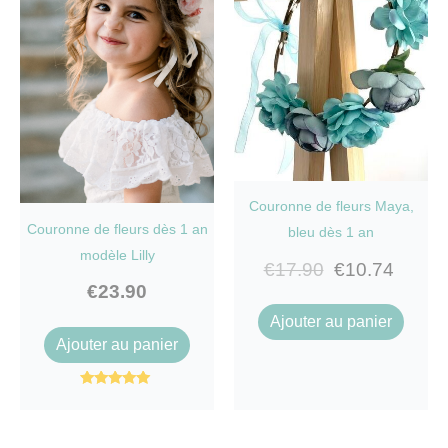
Couronne de fleurs Maya,
Couronne de fleurs dès 1 an
bleu dès 1 an
modèle Lilly
€
17.90
€
10.74
€
23.90
Ajouter au panier
Ajouter au panier
Note
5.00
sur 5